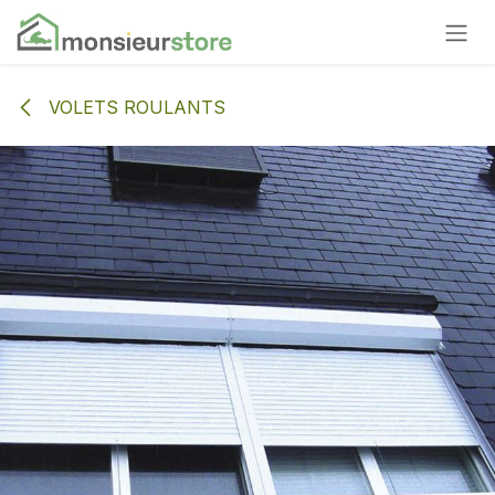
Se rendre au contenu
VOLETS ROULANTS