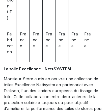
n
(IP
)
Fa
Fra
Fra
Fra
Fra
Fra
Fra
bri
nc
nc
nc
nc
nc
nc
cati
e
e
e
e
e
e
on
La toile Excellence - NettSYSTEM
Monsieur Store a mis en oeuvre une collection de
toiles Excellence Nettsystm en partenariat avec
Dickson, l'un des leaders européens du tissage de
toile. Cette collaboration entre deux acteurs de la
protection solaire a toujours eu pour objectif
d'améliorer la performance des toiles de stores pour