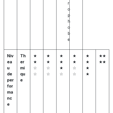
r
o
p
h
o
b
e
Niv
Th
★
★
★
★
★
★★
ea
er
★
★
★
★
★
★★
u
mi
☆
☆
★
☆
★
de
qu
☆
☆
☆
☆
★
per
e
for
ma
nc
e