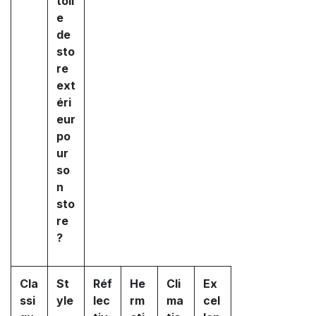
toil
e
de
sto
re
ext
éri
eur
po
ur
so
n
sto
re
?
Cla
St
Réf
He
Cli
Ex
ssi
yle
lec
rm
ma
cel