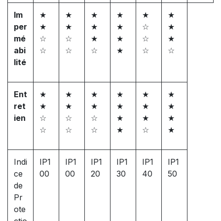
Im
★
★
★
★
★
★
per
★
★
★
★
☆
★
mé
☆
☆
★
★
☆
★
abi
☆
☆
☆
★
☆
☆
lité
Ent
★
★
★
★
★
★
ret
★
★
★
★
★
★
ien
☆
☆
☆
★
★
★
☆
☆
☆
★
☆
★
Indi
IP1
IP1
IP1
IP1
IP1
IP1
ce
00
00
20
30
40
50
de
Pr
ote
ctio