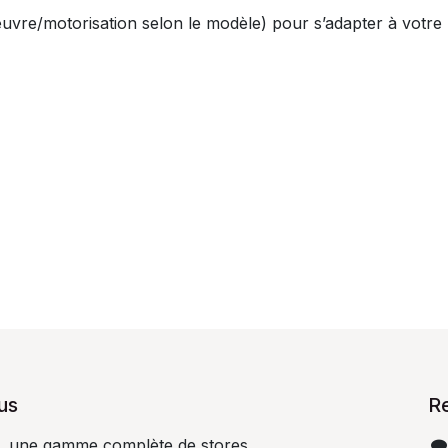
œuvre/motorisation selon le modèle) pour s’adapter à votre
us
R
s, une gamme complète de stores