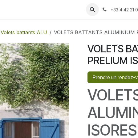
 produits
Recrutement
Rendez-vous
Contactez-nous
+33 4 42 21 0
Volets battants ALU
VOLETS BATTANTS ALUMINIUM 
VOLETS B
PRELIUM I
Prendre un rendez-
VOLET
ALUMI
ISORES