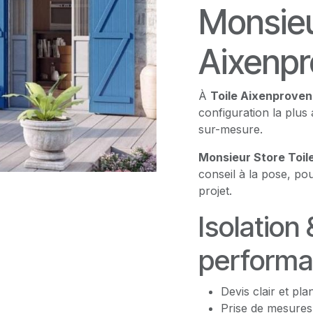
Monsieu
Aixenp
À
Toile Aixenprove
configuration la plus 
sur-mesure.
Monsieur Store Toi
conseil à la pose, po
projet.
Isolation 
performa
Devis clair et pla
Prise de mesures