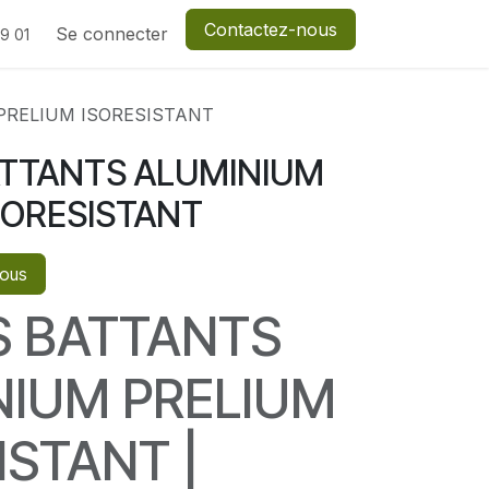
Contactez-nous
Assistance
Se connecter
9 01
PRELIUM ISORESISTANT
ATTANTS ALUMINIUM
SORESISTANT
vous
S BATTANTS
NIUM PRELIUM
ISTANT |