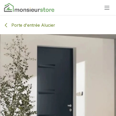
Se rendre au contenu
Porte d'entrée Alucier