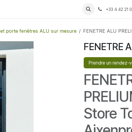
 produits
Recrutement
Rendez-vous
Contactez-nous
+33 4 42 21 0
 et porte fenêtres ALU sur mesure
FENETRE ALU PREL
FENETRE A
Prendre un rendez-
FENET
PRELIU
Store To
Aixenp