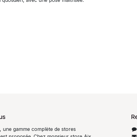
au quotidien, avec une pose maîtrisée.
us
R
s, une gamme complète de stores
 est proposée. Chez monsieur store Aix