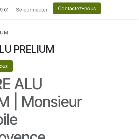
Contactez-nous
Assistance
Se connecter
9 01
IUM
LU PRELIUM
vous
RE ALU
M | Monsieur
ile
rovence