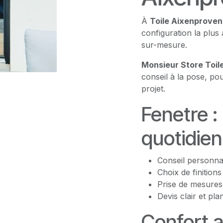
À
Toile Aixenprove
configuration la plus 
sur-mesure.
Monsieur Store Toi
conseil à la pose, po
projet.
Fenetre 
quotidien
Conseil personna
Choix de finition
Prise de mesures
Devis clair et pla
Confort a